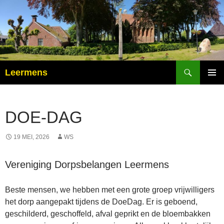
Ga
naar
de
inhoud
Zoeken
Leermens
PRIMAI
MENU
DOE-DAG
19 MEI, 2026
WS
Vereniging Dorpsbelangen Leermens
Beste mensen, we hebben met een grote groep vrijwilligers
het dorp aangepakt tijdens de DoeDag. Er is geboend,
geschilderd, geschoffeld, afval geprikt en de bloembakken